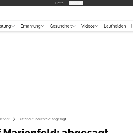
Hefte
Produkte
üstung
Ernährung
Gesundheit
Videos
Laufhelden
lender
Lutterlauf Marienfeld: abgesagt
f Marienfeld: abgesagt