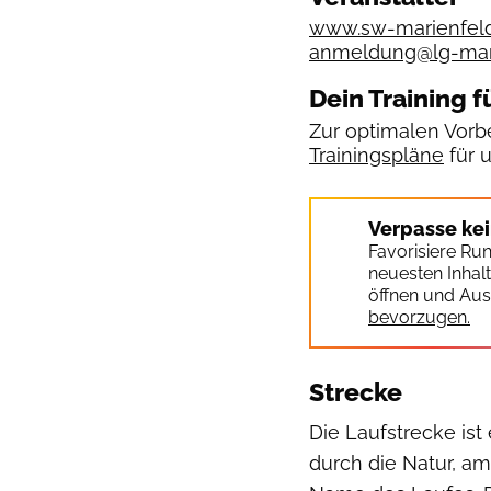
www.sw-marienfel
anmeldung@lg-mar
Dein Training f
Zur optimalen Vorbe
Trainingspläne
für 
Verpasse ke
Favorisiere Ru
neuesten Inhal
öffnen und Aus
bevorzugen.
Strecke
Die Laufstrecke ist
durch die Natur, am