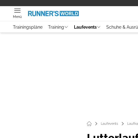
Menü
Trainingspläne
Training
Laufevents
Schuhe & Ausr
Laufevents
Laufka
Lutterlau