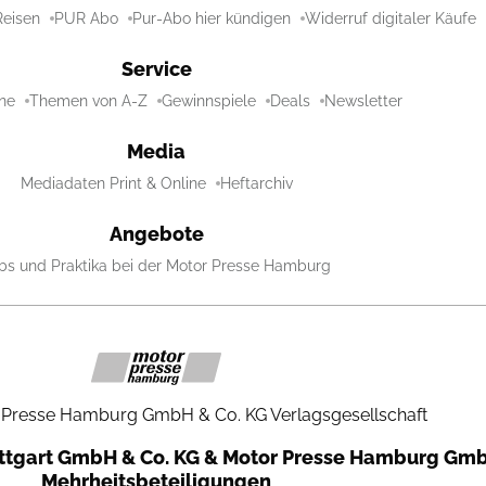
Reisen
PUR Abo
Pur-Abo hier kündigen
Widerruf digitaler Käufe
Service
ne
Themen von A-Z
Gewinnspiele
Deals
Newsletter
Media
Mediadaten Print & Online
Heftarchiv
Angebote
bs und Praktika bei der Motor Presse Hamburg
 Presse Hamburg GmbH & Co. KG Verlagsgesellschaft
uttgart GmbH & Co. KG & Motor Presse Hamburg Gmb
Mehrheitsbeteiligungen