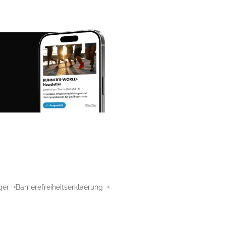
ger
Barrierefreiheitserklaerung