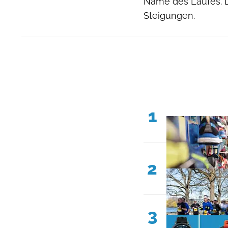
Name des Laufes. D
Steigungen.
1
2
3