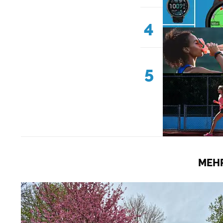
4
5
MEHR