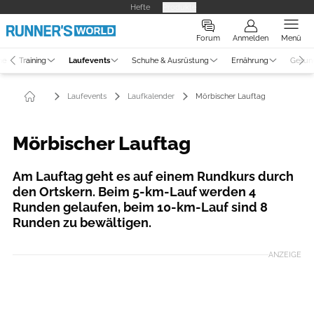
Hefte
Produkte
Forum
Anmelden
Menü
ne
Training
Laufevents
Schuhe & Ausrüstung
Ernährung
Gesun
Laufevents
Laufkalender
Mörbischer Lauftag
Mörbischer Lauftag
Am Lauftag geht es auf einem Rundkurs durch
den Ortskern. Beim 5-km-Lauf werden 4
Runden gelaufen, beim 10-km-Lauf sind 8
Runden zu bewältigen.
ANZEIGE