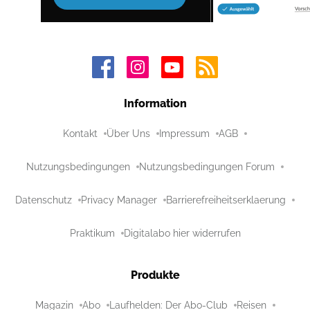
Information
Kontakt
Über Uns
Impressum
AGB
Nutzungsbedingungen
Nutzungsbedingungen Forum
Datenschutz
Privacy Manager
Barrierefreiheitserklaerung
Praktikum
Digitalabo hier widerrufen
Produkte
Magazin
Abo
Laufhelden: Der Abo-Club
Reisen