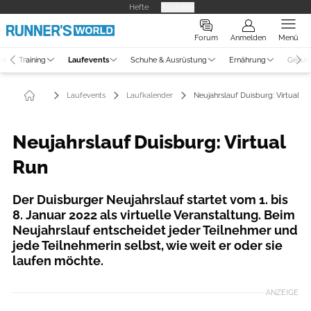
Hefte
Produkte
Forum
Anmelden
Menü
ne
Training
Laufevents
Schuhe & Ausrüstung
Ernährung
Gesun
Laufevents
Laufkalender
Neujahrslauf Duisburg: Virtual R
Neujahrslauf Duisburg: Virtual
Run
Der Duisburger Neujahrslauf startet vom 1. bis
8. Januar 2022 als virtuelle Veranstaltung. Beim
Neujahrslauf entscheidet jeder Teilnehmer und
jede Teilnehmerin selbst, wie weit er oder sie
laufen möchte.
ANZEIGE