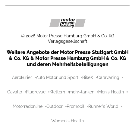
©
2026
Motor Presse Hamburg GmbH & Co. KG
Verlagsgesellschaft
Weitere Angebote der Motor Presse Stuttgart GmbH
& Co. KG & Motor Presse Hamburg GmbH & Co. KG
und deren Mehrheitsbeteiligungen
Aerokurier
Auto Motor und Sport
BikeX
Caravaning
Cavallo
Flugrevue
Klettern
mehr-tanken
Men's Health
Motorradonline
Outdoor
Promobil
Runner's World
Women's Health