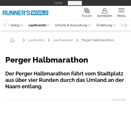
Hefte
Produkte
Forum
Anmelden
Menü
ne
Training
Laufevents
Schuhe & Ausrüstung
Ernährung
Gesun
Laufevents
Laufkalender
Perger Halbmarathon
Perger Halbmarathon
Der Perger Halbmarathon führt vom Stadtplatz
aus über vier Runden durch das Umland an der
Naarn entlang.
ANZEIGE