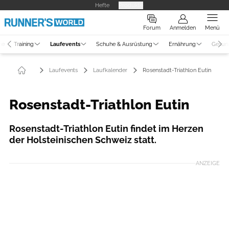
Hefte
Produkte
Forum
Anmelden
Menü
ne
Training
Laufevents
Schuhe & Ausrüstung
Ernährung
Gesun
Laufevents
Laufkalender
Rosenstadt-Triathlon Eutin
Rosenstadt-Triathlon Eutin
Rosenstadt-Triathlon Eutin findet im Herzen
der Holsteinischen Schweiz statt.
ANZEIGE