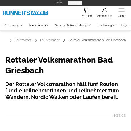
Hefte
Produkte
Forum
Anmelden
Menü
ne
Training
Laufevents
Schuhe & Ausrüstung
Ernährung
Gesun
Laufevents
Laufkalender
Rottaler Volksmarathon Bad Griesbach
Rottaler Volksmarathon Bad
Griesbach
Der Rottaler Volksmarathon hält fünf Routen
für die Teilnehmerinnen und Teilnehmer zum
Wandern, Nordic Walken oder Laufen bereit.
Foto: Dirschl Johann
ANZEIGE