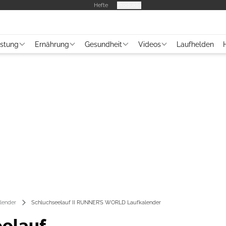
Hefte
Produkte
üstung
Ernährung
Gesundheit
Videos
Laufhelden
lender
Schluchseelauf II RUNNER’S WORLD Laufkalender
elauf