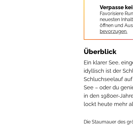
Verpasse ke
Favorisiere Ru
neuesten Inhal
öffnen und Aus
bevorzugen.
Überblick
Ein klarer See, ei
idyllisch ist der S
Schluchseelauf au
See – oder du geni
in den 1980er-Jahr
lockt heute mehr a
Die Staumauer des gr