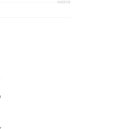
ANZEIGE
u
n
r