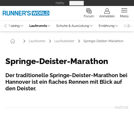
Hefte
Produkte
Forum
Anmelden
Menü
ne
Training
Laufevents
Schuhe & Ausrüstung
Ernährung
Gesun
Laufevents
Laufkalender
Springe-Deister-Marathon
Springe-Deister-Marathon
Der traditionelle Springe-Deister-Marathon bei
Hannover ist ein flaches Rennen mit Blick auf
den Deister.
ANZEIGE