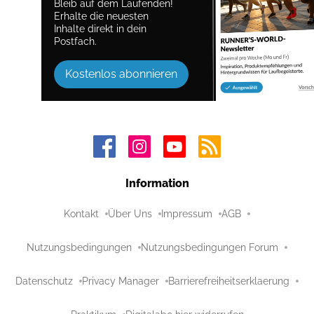
Bleib auf dem Laufenden!
Erhalte die neuesten
Inhalte direkt in dein
Postfach.
Kostenlos abonnieren
Information
Kontakt
Über Uns
Impressum
AGB
Nutzungsbedingungen
Nutzungsbedingungen Forum
Datenschutz
Privacy Manager
Barrierefreiheitserklaerung