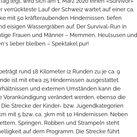
ag legt, wird sich am 1. März 2020 einen «Survivor»
 verrückteste Lauf der Schweiz wartet auf einer ca.
ke mit 50 kräfteraubenden Hindernissen, tiefen
 eisigen Wassergräben auf. Der Survival-Run in
ichtige Frauen und Männer – Memmen, Heulsusen un
‘s lieber bleiben – Spektakel pur!
eträgt rund 18 Kilometer (2 Runden zu je ca. 9
nde ist mit etwa 25 Hindernissen ausgestattet.
erhältnissen und externen Umständen kann die
e Vorankündigung verändert werden, ebenso die
. Die Strecke der Kinder- bzw. Jugendkategorien
 km mit 5 bzw. ca. 3km mit 10 Hindernissen. Neben
lettern, Springen, Robben und Strampeln steht
elligkeit auf dem Programm. Die Strecke führt