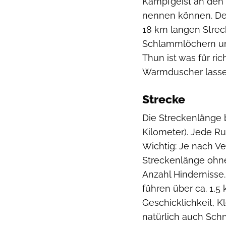
Kampfgeist an den T
nennen können. Der
18 km langen Strec
Schlammlöchern und
Thun ist was für r
Warmduscher lassen
Strecke
Die Streckenlänge b
Kilometer). Jede Ru
Wichtig: Je nach V
Streckenlänge ohn
Anzahl Hindernisse
führen über ca. 1,5
Geschicklichkeit, K
natürlich auch Schn