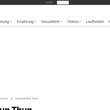
Hefte
Produkte
üstung
Ernährung
Gesundheit
Videos
Laufhelden
lender
Survival Run Thun
Run Thun