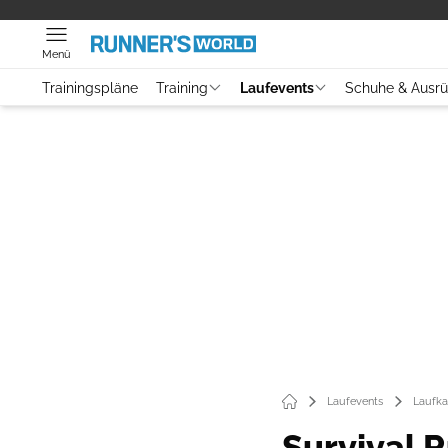
Menü
Trainingspläne
Training
Laufevents
Schuhe & Ausr
Laufevents
Laufka
Survival 