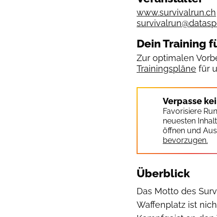
www.survivalrun.ch
survivalrun@datasp
Dein Training f
Zur optimalen Vorbe
Trainingspläne
für 
Verpasse ke
Favorisiere Ru
neuesten Inhal
öffnen und Aus
bevorzugen.
Überblick
Das Motto des Surv
Waffenplatz ist ni