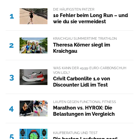
DIE HÄUFIGSTEN PATZER
1
10 Fehler beim Long Run – und
wie du sie vermeidest
KRAICHGAU SUMMERTIME TRIATHLON
2
Theresa Körner siegt im
Kraichgau
WAS KANN DER 49,99-EURO-CARBONSCHUH
VON LIDL?
3
Crivit Carbonlite 1.0 von
Discounter Lidl im Test
LAUFEN GEGEN FUNCTIONAL FITNESS
4
Marathon vs. HYROX: Die
Belastungen im Vergleich
KAUFBERATUNG UND TEST
5