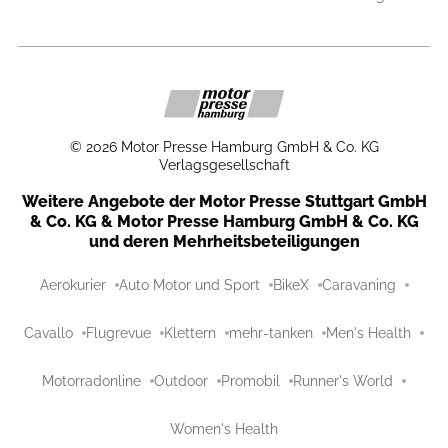
©
2026
Motor Presse Hamburg GmbH & Co. KG
Verlagsgesellschaft
Weitere Angebote der Motor Presse Stuttgart GmbH
& Co. KG & Motor Presse Hamburg GmbH & Co. KG
und deren Mehrheitsbeteiligungen
Aerokurier
Auto Motor und Sport
BikeX
Caravaning
Cavallo
Flugrevue
Klettern
mehr-tanken
Men's Health
Motorradonline
Outdoor
Promobil
Runner's World
Women's Health