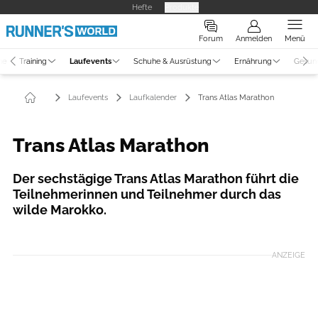
Hefte
Produkte
Forum
Anmelden
Menü
ne
Training
Laufevents
Schuhe & Ausrüstung
Ernährung
Gesun
Laufevents
Laufkalender
Trans Atlas Marathon
Trans Atlas Marathon
Der sechstägige Trans Atlas Marathon führt die
Teilnehmerinnen und Teilnehmer durch das
wilde Marokko.
ANZEIGE