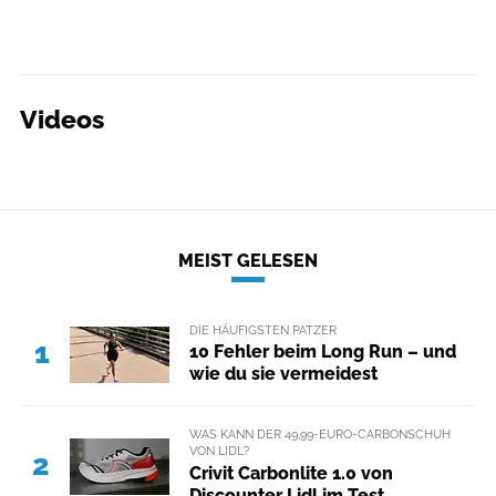
Videos
MEIST GELESEN
DIE HÄUFIGSTEN PATZER
1
10 Fehler beim Long Run – und
wie du sie vermeidest
WAS KANN DER 49,99-EURO-CARBONSCHUH
VON LIDL?
2
Crivit Carbonlite 1.0 von
Discounter Lidl im Test