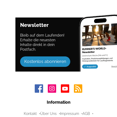
Newsletter
Bleib auf dem Laufenden!
Erhalte die neuesten
Inhalte direkt in dein
Postfach.
Kostenlos abonnieren
Information
Kontakt
Über Uns
Impressum
AGB