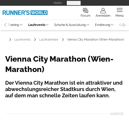
Hefte
Produkte
Forum
Anmelden
Menü
ne
Training
Laufevents
Schuhe & Ausrüstung
Ernährung
Gesun
Laufevents
Laufkalender
Vienna City Marathon (Wien-Marathon)
Vienna City Marathon (Wien-
Marathon)
Der Vienna City Marathon ist ein attraktiver und
abwechslungsreicher Stadtkurs durch Wien,
auf dem man schnelle Zeiten laufen kann.
Foto: VCM / Leo Hagen
ANZEIGE