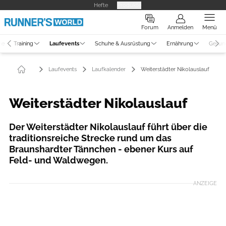
Hefte
Produkte
Forum
Anmelden
Menü
ne
Training
Laufevents
Schuhe & Ausrüstung
Ernährung
Gesun
Laufevents
Laufkalender
Weiterstädter Nikolauslauf
Weiterstädter Nikolauslauf
Der Weiterstädter Nikolauslauf führt über die
traditionsreiche Strecke rund um das
Braunshardter Tännchen - ebener Kurs auf
Feld- und Waldwegen.
ANZEIGE