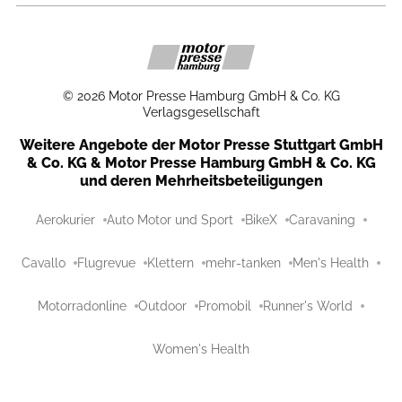
©
2026
Motor Presse Hamburg GmbH & Co. KG
Verlagsgesellschaft
Weitere Angebote der Motor Presse Stuttgart GmbH
& Co. KG & Motor Presse Hamburg GmbH & Co. KG
und deren Mehrheitsbeteiligungen
Aerokurier
Auto Motor und Sport
BikeX
Caravaning
Cavallo
Flugrevue
Klettern
mehr-tanken
Men's Health
Motorradonline
Outdoor
Promobil
Runner's World
Women's Health