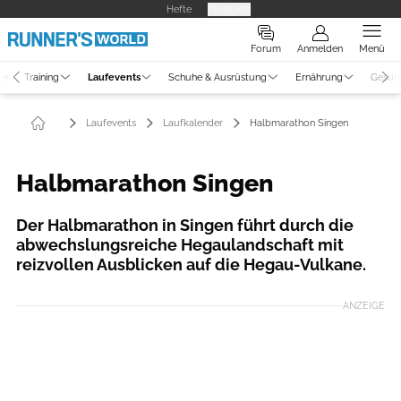
Hefte
Produkte
Forum
Anmelden
Menü
ne
Training
Laufevents
Schuhe & Ausrüstung
Ernährung
Gesun
Laufevents
Laufkalender
Halbmarathon Singen
Halbmarathon Singen
Der Halbmarathon in Singen führt durch die
abwechslungsreiche Hegaulandschaft mit
reizvollen Ausblicken auf die Hegau-Vulkane.
ANZEIGE