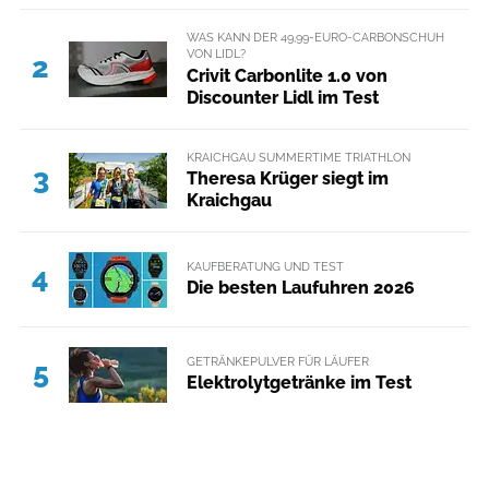
WAS KANN DER 49,99-EURO-CARBONSCHUH
VON LIDL?
2
Crivit Carbonlite 1.0 von
Discounter Lidl im Test
KRAICHGAU SUMMERTIME TRIATHLON
3
Theresa Krüger siegt im
Kraichgau
KAUFBERATUNG UND TEST
4
Die besten Laufuhren 2026
GETRÄNKEPULVER FÜR LÄUFER
5
Elektrolytgetränke im Test