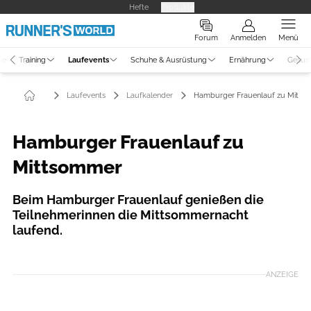
Hefte
Produkte
Forum
Anmelden
Menü
ne
Training
Laufevents
Schuhe & Ausrüstung
Ernährung
Gesun
Laufevents
Laufkalender
Hamburger Frauenlauf zu Mitts
Hamburger Frauenlauf zu
Mittsommer
Beim Hamburger Frauenlauf genießen die
Teilnehmerinnen die Mittsommernacht
laufend.
ANZEIGE