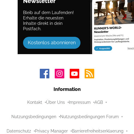
Newsletter
Bleib auf dem Laufenden!
Erhalte die neuesten
Inhalte direkt in dein
Postfach.
Kostenlos abonnieren
Information
Kontakt
Über Uns
Impressum
AGB
Nutzungsbedingungen
Nutzungsbedingungen Forum
Datenschutz
Privacy Manager
Barrierefreiheitserklaerung