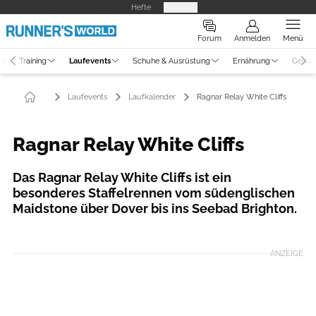
Hefte
Produkte
Forum
Anmelden
Menü
ne
Training
Laufevents
Schuhe & Ausrüstung
Ernährung
Gesun
Laufevents
Laufkalender
Ragnar Relay White Cliffs
Ragnar Relay White Cliffs
Das Ragnar Relay White Cliffs ist ein
besonderes Staffelrennen vom südenglischen
Maidstone über Dover bis ins Seebad Brighton.
ANZEIGE