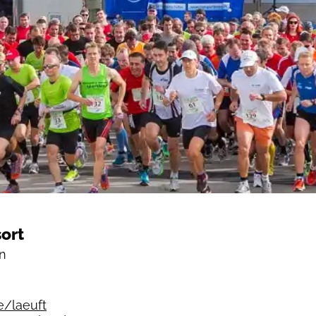
ort
n
e/laeuft