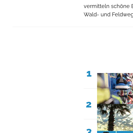
vermitteln schöne 
Wald- und Feldweg
1
2
3