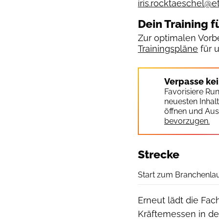
iris.rocktaeschel@
Dein Training f
Zur optimalen Vorbe
Trainingspläne
für 
Verpasse ke
Favorisiere Ru
neuesten Inhal
öffnen und Aus
bevorzugen.
Strecke
Start zum Branchenlauf
Erneut lädt die Fach
Kräftemessen in de