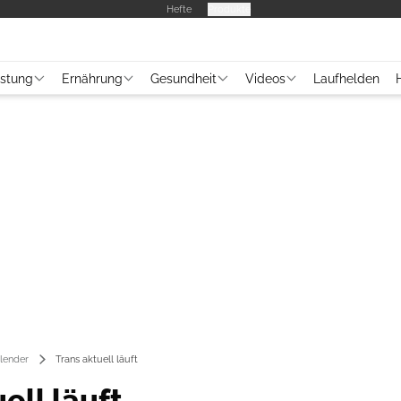
Hefte
Produkte
üstung
Ernährung
Gesundheit
Videos
Laufhelden
lender
Trans aktuell läuft
ell läuft