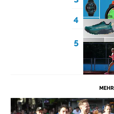
4
5
MEHR