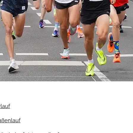
ylauf
raßenlauf