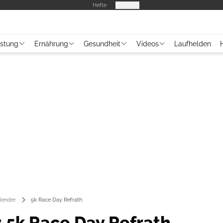
Hefte
Produkte
üstung
Ernährung
Gesundheit
Videos
Laufhelden
lender
5k Race Day Refrath
 5k Race Day Refrath