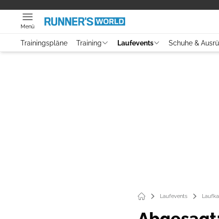
Menü
Trainingspläne
Training
Laufevents
Schuhe & Ausr
Laufevents
Laufka
Abgesagt: