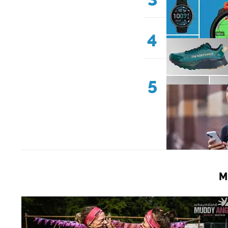
4
5
M