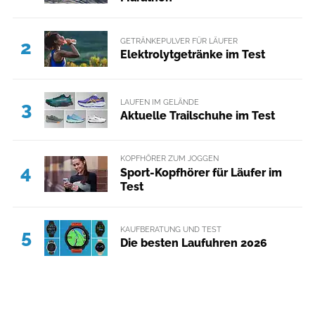
GETRÄNKEPULVER FÜR LÄUFER
2
Elektrolytgetränke im Test
LAUFEN IM GELÄNDE
3
Aktuelle Trailschuhe im Test
KOPFHÖRER ZUM JOGGEN
4
Sport-Kopfhörer für Läufer im
Test
KAUFBERATUNG UND TEST
5
Die besten Laufuhren 2026