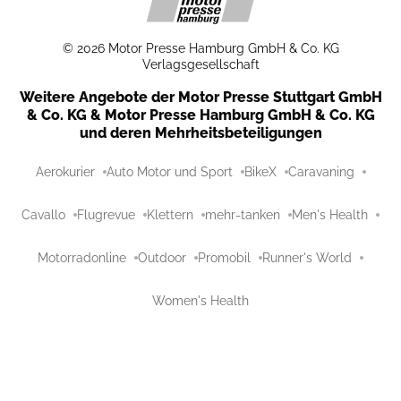
©
2026
Motor Presse Hamburg GmbH & Co. KG
Verlagsgesellschaft
Weitere Angebote der Motor Presse Stuttgart GmbH
& Co. KG & Motor Presse Hamburg GmbH & Co. KG
und deren Mehrheitsbeteiligungen
Aerokurier
Auto Motor und Sport
BikeX
Caravaning
Cavallo
Flugrevue
Klettern
mehr-tanken
Men's Health
Motorradonline
Outdoor
Promobil
Runner's World
Women's Health