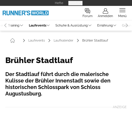
Hefte
Produkte
Forum
Anmelden
Menü
ne
Training
Laufevents
Schuhe & Ausrüstung
Ernährung
Gesun
Laufevents
Laufkalender
Brühler Stadtlauf
Brühler Stadtlauf
Der Stadtlauf führt durch die malerische
Kulisse der Brühler Innenstadt sowie den
historischen Schlosspark von Schloss
Augustusburg.
ANZEIGE