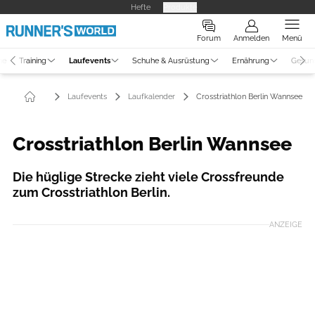
Hefte
Produkte
Forum
Anmelden
Menü
ne
Training
Laufevents
Schuhe & Ausrüstung
Ernährung
Gesun
Laufevents
Laufkalender
Crosstriathlon Berlin Wannsee
Crosstriathlon Berlin Wannsee
Die hüglige Strecke zieht viele Crossfreunde
zum Crosstriathlon Berlin.
ANZEIGE