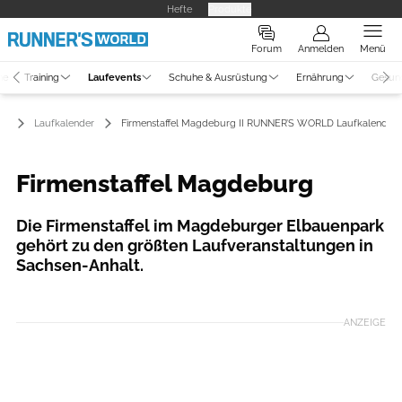
Hefte
Produkte
Forum
Anmelden
Menü
ne
Training
Laufevents
Schuhe & Ausrüstung
Ernährung
Gesun
ts
Laufkalender
Firmenstaffel Magdeburg II RUNNER’S WORLD Laufkalender
Firmenstaffel Magdeburg
Die Firmenstaffel im Magdeburger Elbauenpark
gehört zu den größten Laufveranstaltungen in
Sachsen-Anhalt.
Foto: Giovanna Gahrns
ANZEIGE