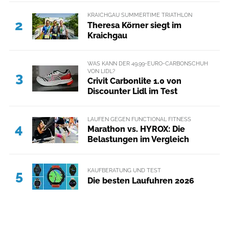
KRAICHGAU SUMMERTIME TRIATHLON
2
Theresa Körner siegt im
Kraichgau
WAS KANN DER 49,99-EURO-CARBONSCHUH
VON LIDL?
3
Crivit Carbonlite 1.0 von
Discounter Lidl im Test
LAUFEN GEGEN FUNCTIONAL FITNESS
4
Marathon vs. HYROX: Die
Belastungen im Vergleich
KAUFBERATUNG UND TEST
5
Die besten Laufuhren 2026