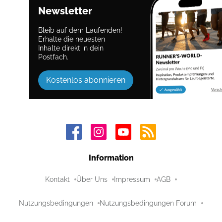
Newsletter
Bleib auf dem Laufenden!
Erhalte die neuesten
Inhalte direkt in dein
Postfach.
Kostenlos abonnieren
Information
Kontakt
Über Uns
Impressum
AGB
Nutzungsbedingungen
Nutzungsbedingungen Forum