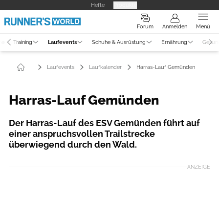
Hefte
Produkte
Forum
Anmelden
Menü
ne
Training
Laufevents
Schuhe & Ausrüstung
Ernährung
Gesun
Laufevents
Laufkalender
Harras-Lauf Gemünden
Harras-Lauf Gemünden
Der Harras-Lauf des ESV Gemünden führt auf
einer anspruchsvollen Trailstrecke
überwiegend durch den Wald.
ANZEIGE