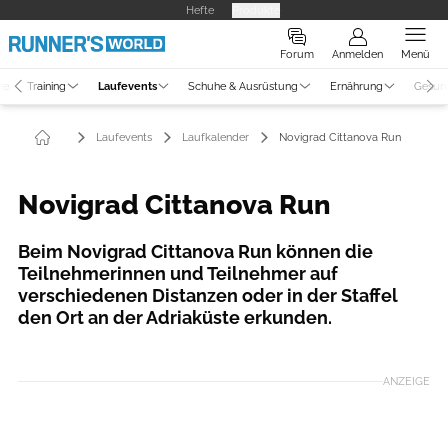
Hefte
Produkte
Forum
Anmelden
Menü
ne
Training
Laufevents
Schuhe & Ausrüstung
Ernährung
Gesun
Laufevents
Laufkalender
Novigrad Cittanova Run
Novigrad Cittanova Run
Beim Novigrad Cittanova Run können die
Teilnehmerinnen und Teilnehmer auf
verschiedenen Distanzen oder in der Staffel
den Ort an der Adriaküste erkunden.
ANZEIGE