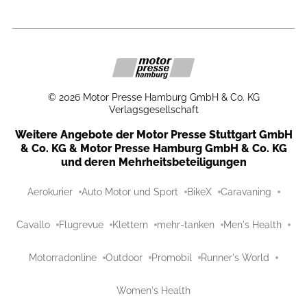
©
2026
Motor Presse Hamburg GmbH & Co. KG
Verlagsgesellschaft
Weitere Angebote der Motor Presse Stuttgart GmbH
& Co. KG & Motor Presse Hamburg GmbH & Co. KG
und deren Mehrheitsbeteiligungen
Aerokurier
Auto Motor und Sport
BikeX
Caravaning
Cavallo
Flugrevue
Klettern
mehr-tanken
Men's Health
Motorradonline
Outdoor
Promobil
Runner's World
Women's Health