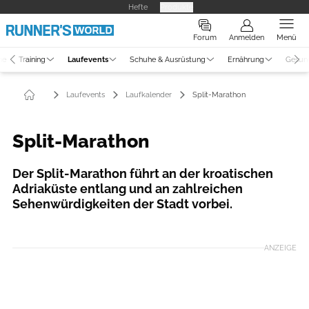
Hefte
Produkte
Forum
Anmelden
Menü
ne
Training
Laufevents
Schuhe & Ausrüstung
Ernährung
Gesun
Laufevents
Laufkalender
Split-Marathon
Split-Marathon
Der Split-Marathon führt an der kroatischen
Adriaküste entlang und an zahlreichen
Sehenwürdigkeiten der Stadt vorbei.
ANZEIGE