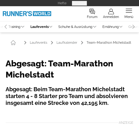
Hefte
Produkte
Forum
Anmelden
Menü
ne
Training
Laufevents
Schuhe & Ausrüstung
Ernährung
Gesun
Laufevents
Laufkalender
Team-Marathon Michelstadt
Abgesagt: Team-Marathon
Michelstadt
Abgesagt: Beim Team-Marathon Michelstadt
starten 4 - 8 Starter pro Team und absolvieren
insgesamt eine Strecke von 42,195 km.
Foto: Eventpower GmbH
ANZEIGE