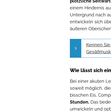
plötzliche Seitwä
einem Hindernis a
Untergrund nach a
entwickeln sich üb
äußeren Oberschen
Kennen Si
Gesäßmusk
Wie lässt sich e
Bei einer akuten Le
soweit möglich, die
bisschen Eis, Comp
Stunden.
Das bedeut
umwickeln und opti