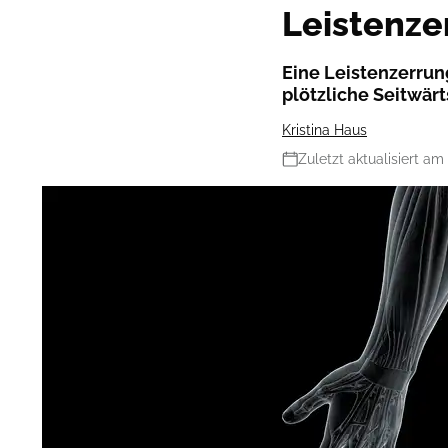
Leistenze
Eine Leistenzerrun
plötzliche Seitwä
Kristina Haus
Zuletzt aktualisiert am