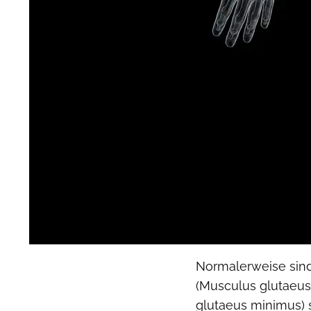
Normalerweise sin
(Musculus glutaeu
glutaeus minimus) s