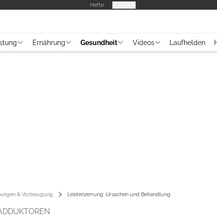
Hefte
Produkte
stung
Ernährung
Gesundheit
Videos
Laufhelden
tzungen & Vorbeugung
Leistenzerrung: Ursachen und Behandlung
 ADDUKTOREN