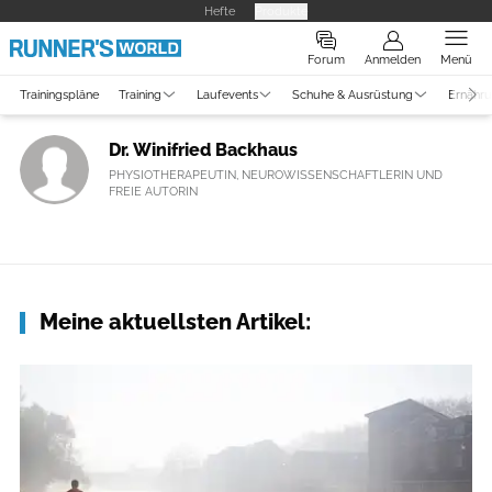
Hefte
Produkte
Forum
Anmelden
Menü
Trainingspläne
Training
Laufevents
Schuhe & Ausrüstung
Ernähr
Dr. Winifried Backhaus
PHYSIOTHERAPEUTIN, NEUROWISSENSCHAFTLERIN UND
FREIE AUTORIN
Meine aktuellsten Artikel: