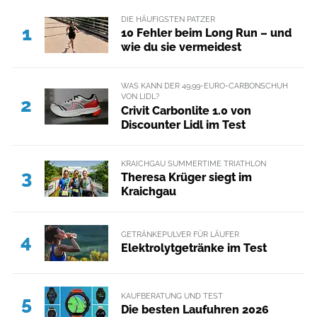
DIE HÄUFIGSTEN PATZER
1
10 Fehler beim Long Run – und
wie du sie vermeidest
WAS KANN DER 49,99-EURO-CARBONSCHUH
VON LIDL?
2
Crivit Carbonlite 1.0 von
Discounter Lidl im Test
KRAICHGAU SUMMERTIME TRIATHLON
3
Theresa Krüger siegt im
Kraichgau
GETRÄNKEPULVER FÜR LÄUFER
4
Elektrolytgetränke im Test
KAUFBERATUNG UND TEST
5
Die besten Laufuhren 2026