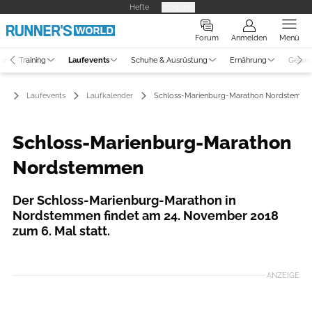
Hefte
Produkte
Forum
Anmelden
Menü
ne
Training
Laufevents
Schuhe & Ausrüstung
Ernährung
Gesun
Laufevents
Laufkalender
Schloss-Marienburg-Marathon Nordstemm
Schloss-Marienburg-Marathon
Nordstemmen
Der Schloss-Marienburg-Marathon in
Nordstemmen findet am 24. November 2018
zum 6. Mal statt.
ANZEIGE