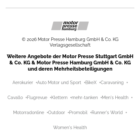
©
2026
Motor Presse Hamburg GmbH & Co. KG
Verlagsgesellschaft
Weitere Angebote der Motor Presse Stuttgart GmbH
& Co. KG & Motor Presse Hamburg GmbH & Co. KG
und deren Mehrheitsbeteiligungen
Aerokurier
Auto Motor und Sport
BikeX
Caravaning
Cavallo
Flugrevue
Klettern
mehr-tanken
Men's Health
Motorradonline
Outdoor
Promobil
Runner's World
Women's Health