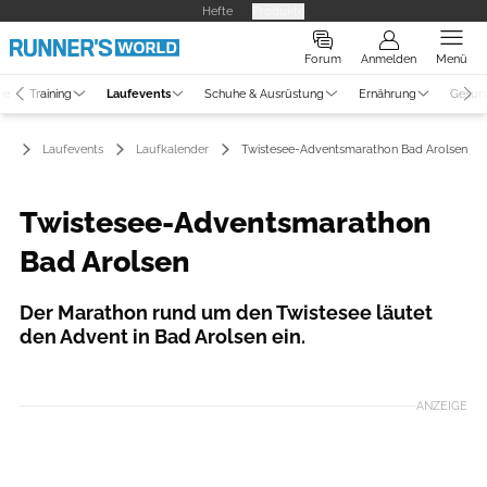
Hefte
Produkte
Forum
Anmelden
Menü
ne
Training
Laufevents
Schuhe & Ausrüstung
Ernährung
Gesun
Laufevents
Laufkalender
Twistesee-Adventsmarathon Bad Arolsen
Twistesee-Adventsmarathon
Bad Arolsen
Der Marathon rund um den Twistesee läutet
den Advent in Bad Arolsen ein.
ANZEIGE