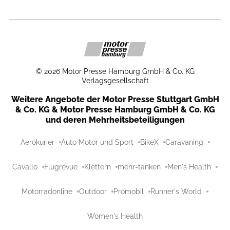
©
2026
Motor Presse Hamburg GmbH & Co. KG
Verlagsgesellschaft
Weitere Angebote der Motor Presse Stuttgart GmbH
& Co. KG & Motor Presse Hamburg GmbH & Co. KG
und deren Mehrheitsbeteiligungen
Aerokurier
Auto Motor und Sport
BikeX
Caravaning
Cavallo
Flugrevue
Klettern
mehr-tanken
Men's Health
Motorradonline
Outdoor
Promobil
Runner's World
Women's Health