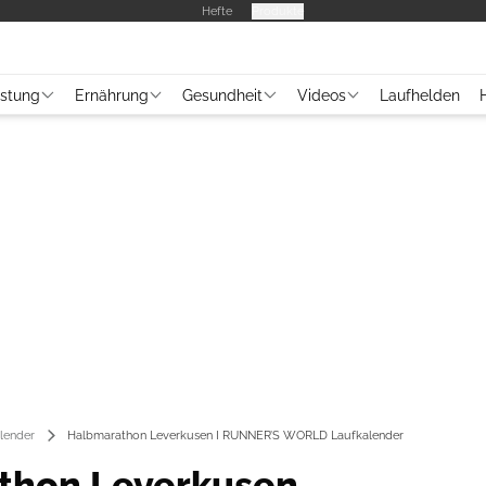
Hefte
Produkte
üstung
Ernährung
Gesundheit
Videos
Laufhelden
lender
Halbmarathon Leverkusen I RUNNER’S WORLD Laufkalender
thon Leverkusen