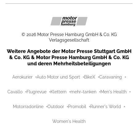
©
2026
Motor Presse Hamburg GmbH & Co. KG
Verlagsgesellschaft
Weitere Angebote der Motor Presse Stuttgart GmbH
& Co. KG & Motor Presse Hamburg GmbH & Co. KG
und deren Mehrheitsbeteiligungen
Aerokurier
Auto Motor und Sport
BikeX
Caravaning
Cavallo
Flugrevue
Klettern
mehr-tanken
Men's Health
Motorradonline
Outdoor
Promobil
Runner's World
Women's Health