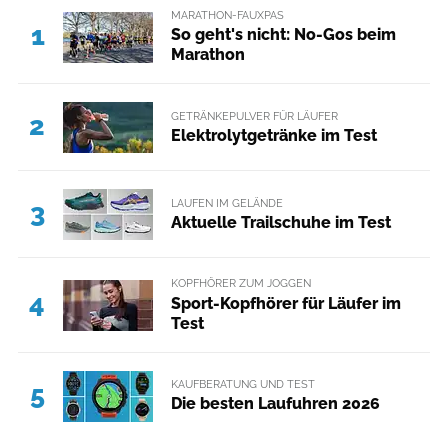
MARATHON-FAUXPAS
1
So geht's nicht: No-Gos beim
Marathon
GETRÄNKEPULVER FÜR LÄUFER
2
Elektrolytgetränke im Test
LAUFEN IM GELÄNDE
3
Aktuelle Trailschuhe im Test
KOPFHÖRER ZUM JOGGEN
4
Sport-Kopfhörer für Läufer im
Test
KAUFBERATUNG UND TEST
5
Die besten Laufuhren 2026