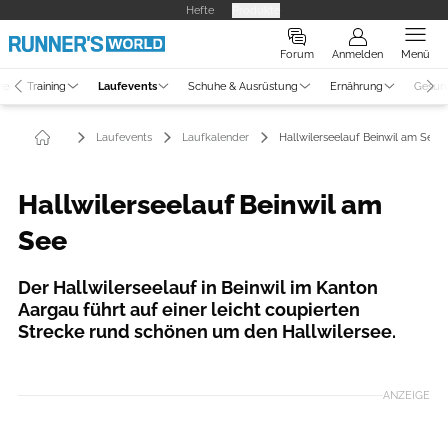
Hefte
Produkte
Forum
Anmelden
Menü
ne
Training
Laufevents
Schuhe & Ausrüstung
Ernährung
Gesun
Laufevents
Laufkalender
Hallwilerseelauf Beinwil am See
Hallwilerseelauf Beinwil am
See
Der Hallwilerseelauf in Beinwil im Kanton
Aargau führt auf einer leicht coupierten
Strecke rund schönen um den Hallwilersee.
ANZEIGE