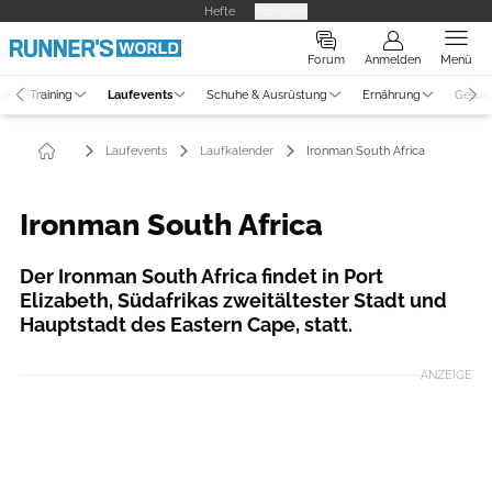
Hefte
Produkte
Forum
Anmelden
Menü
ne
Training
Laufevents
Schuhe & Ausrüstung
Ernährung
Gesun
Laufevents
Laufkalender
Ironman South Africa
Ironman South Africa
Der Ironman South Africa findet in Port
Elizabeth, Südafrikas zweitältester Stadt und
Hauptstadt des Eastern Cape, statt.
ANZEIGE