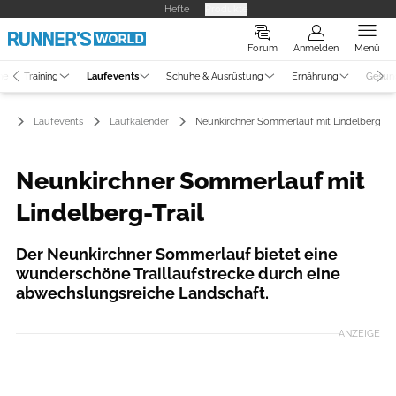
Hefte
Produkte
Forum
Anmelden
Menü
ne
Training
Laufevents
Schuhe & Ausrüstung
Ernährung
Gesun
Laufevents
Laufkalender
Neunkirchner Sommerlauf mit Lindelberg-Tra
Neunkirchner Sommerlauf mit
Lindelberg-Trail
Der Neunkirchner Sommerlauf bietet eine
wunderschöne Traillaufstrecke durch eine
abwechslungsreiche Landschaft.
ANZEIGE