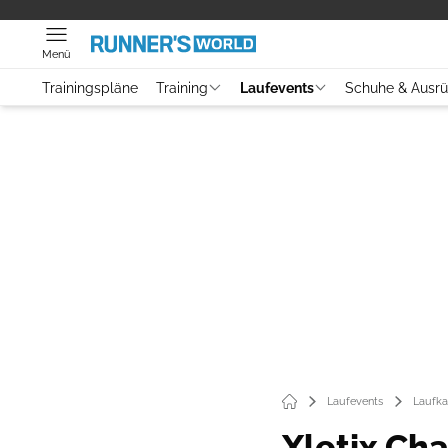
Menü
Trainingspläne
Training
Laufevents
Schuhe & Ausr
Laufevents
Laufka
Xletix Cha