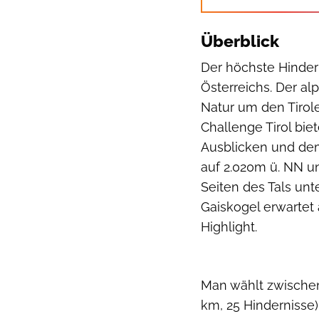
Überblick
Der höchste Hindern
Österreichs. Der al
Natur um den Tirole
Challenge Tirol bie
Ausblicken und dem 
auf 2.020m ü. NN u
Seiten des Tals un
Gaiskogel erwartet 
Highlight.
Man wählt zwischen 
km, 25 Hindernisse)