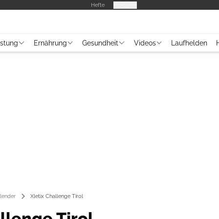
Hefte
Produkte
üstung
Ernährung
Gesundheit
Videos
Laufhelden
lender
Xletix Challenge Tirol
llenge Tirol