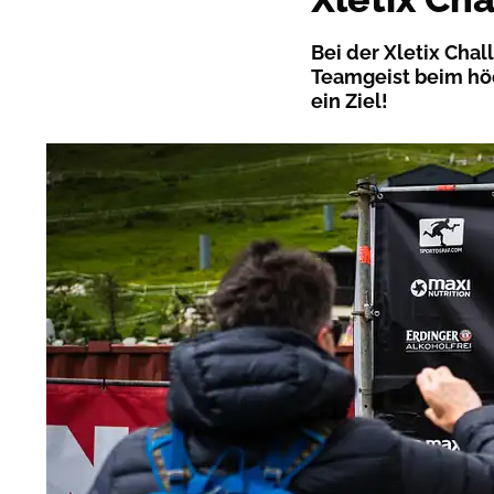
Bei der Xletix Cha
Teamgeist beim höc
ein Ziel!