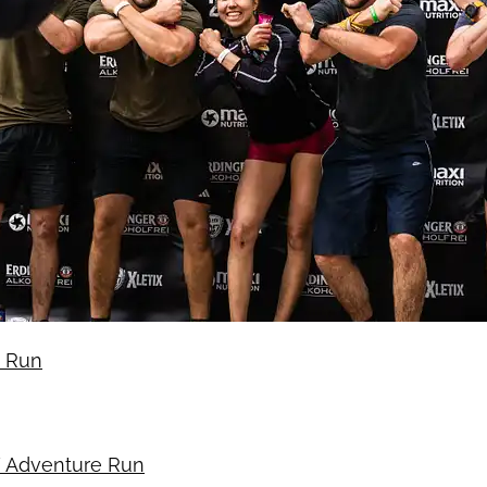
n Run
/ Adventure Run