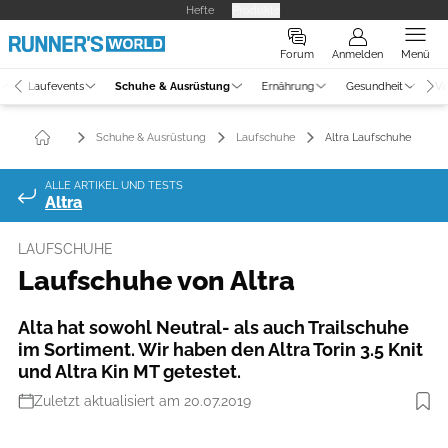
Hefte
Produkte
Forum
Anmelden
Menü
Laufevents
Schuhe & Ausrüstung
Ernährung
Gesundheit
Vi
Schuhe & Ausrüstung
Laufschuhe
Altra Laufschuhe
ALLE ARTIKEL UND TESTS
Altra
LAUFSCHUHE
Laufschuhe von Altra
Alta hat sowohl Neutral- als auch Trailschuhe
im Sortiment. Wir haben den Altra Torin 3.5 Knit
und Altra Kin MT getestet.
Zuletzt aktualisiert am 20.07.2019
Foto: Hersteller