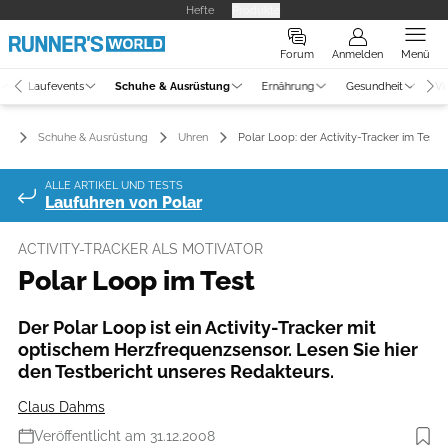
Hefte
Produkte
Forum
Anmelden
Menü
Laufevents
Schuhe & Ausrüstung
Ernährung
Gesundheit
Vi
Schuhe & Ausrüstung
Uhren
Polar Loop: der Activity-Tracker im Test
ALLE ARTIKEL UND TESTS
Laufuhren von Polar
ACTIVITY-TRACKER ALS MOTIVATOR
Polar Loop im Test
Der Polar Loop ist ein Activity-Tracker mit
optischem Herzfrequenzsensor. Lesen Sie hier
den Testbericht unseres Redakteurs.
Claus Dahms
Veröffentlicht am 31.12.2008
Foto: Hersteller