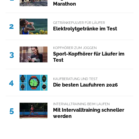
Marathon
GETRÄNKEPULVER FÜR LÄUFER
2
Elektrolytgetränke im Test
KOPFHÖRER ZUM JOGGEN
3
Sport-Kopfhörer für Läufer im
Test
KAUFBERATUNG UND TEST
4
Die besten Laufuhren 2026
INTERVALLTRAINING BEIM LAUFEN
5
Mit Intervalltraining schneller
werden