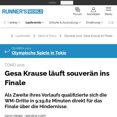
Hefte
Produkte
Forum
Anmelden
Menü
ne
Training
Laufevents
Schuhe & Ausrüstung
Ernährung
Gesun
Laufevents
News & Fotos
Olympia 2021: Gesa Krause im Finale
OLYMPIA 2021
Olympische Spiele in Tokio
TOKIO 2021
Gesa Krause läuft souverän ins
Finale
Als Zweite ihres Vorlaufs qualifizierte sich die
WM-Dritte in 9:19,62 Minuten direkt für das
Finale über die Hindernisse.
race-news -service.com