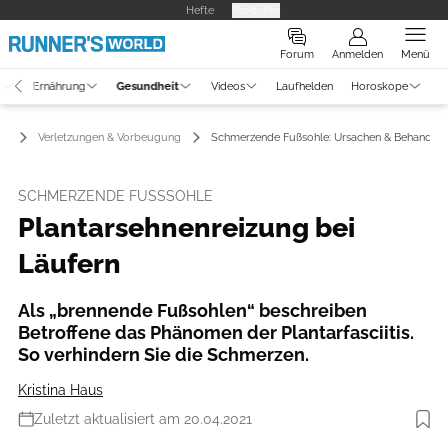
Hefte
Produkte
Forum
Anmelden
Menü
g
Ernährung
Gesundheit
Videos
Laufhelden
Horoskope
it
Verletzungen & Vorbeugung
Schmerzende Fußsohle: Ursachen & Behandlu
SCHMERZENDE FUSSSOHLE
Plantarsehnenreizung bei
Läufern
Als „brennende Fußsohlen“ beschreiben
Betroffene das Phänomen der Plantarfasciitis.
So verhindern Sie die Schmerzen.
Kristina Haus
Zuletzt aktualisiert am 20.04.2021
Foto: iStockphoto