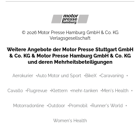
©
2026
Motor Presse Hamburg GmbH & Co. KG
Verlagsgesellschaft
Weitere Angebote der Motor Presse Stuttgart GmbH
& Co. KG & Motor Presse Hamburg GmbH & Co. KG
und deren Mehrheitsbeteiligungen
Aerokurier
Auto Motor und Sport
BikeX
Caravaning
Cavallo
Flugrevue
Klettern
mehr-tanken
Men's Health
Motorradonline
Outdoor
Promobil
Runner's World
Women's Health