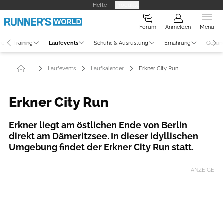
Hefte
Produkte
Forum
Anmelden
Menü
ne
Training
Laufevents
Schuhe & Ausrüstung
Ernährung
Gesun
Laufevents
Laufkalender
Erkner City Run
Erkner City Run
Erkner liegt am östlichen Ende von Berlin
direkt am Dämeritzsee. In dieser idyllischen
Umgebung findet der Erkner City Run statt.
ANZEIGE