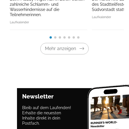
zahlreiche Schlamm- und
des Stadtteilfestes 
Wasserhindernisse auf die
Südvorstadt statt.
Teilnehmerinnen.
Laufkalender
Laufkalender
Mehr anzeigen
Newsletter
Bleib auf dem Laufenden!
Erhalte die neuesten
Inhalte direkt in dein
Postfach.