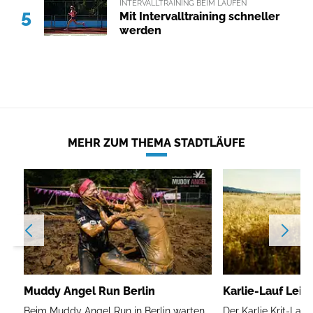
INTERVALLTRAINING BEIM LAUFEN
5
Mit Intervalltraining schneller
werden
MEHR ZUM THEMA STADTLÄUFE
Muddy Angel Run Berlin
Karlie-Lauf Leip
Beim Muddy Angel Run in Berlin warten
Der Karlie Krit-Lau