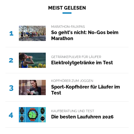
MEIST GELESEN
MARATHON-FAUXPAS
1
So geht's nicht: No-Gos beim
Marathon
GETRÄNKEPULVER FÜR LÄUFER
2
Elektrolytgetränke im Test
KOPFHÖRER ZUM JOGGEN
3
Sport-Kopfhörer für Läufer im
Test
KAUFBERATUNG UND TEST
4
Die besten Laufuhren 2026