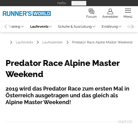
Hefte
Produkte
Forum
Anmelden
Menü
ne
Training
Laufevents
Schuhe & Ausrüstung
Ernährung
Gesun
Laufevents
Laufkalender
Predator Race Alpine Master Weekend
Predator Race Alpine Master
Weekend
2019 wird das Predator Race zum ersten Mal in
Österreich ausgetragen und das gleich als
Alpine Master Weekend!
ANZEIGE