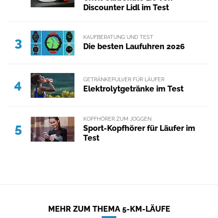
Discounter Lidl im Test
KAUFBERATUNG UND TEST
3
Die besten Laufuhren 2026
GETRÄNKEPULVER FÜR LÄUFER
4
Elektrolytgetränke im Test
KOPFHÖRER ZUM JOGGEN
5
Sport-Kopfhörer für Läufer im
Test
MEHR ZUM THEMA 5-KM-LÄUFE