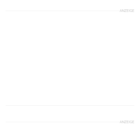
ANZEIGE
© Golden Ring Ultra-Trail®
ANZEIGE