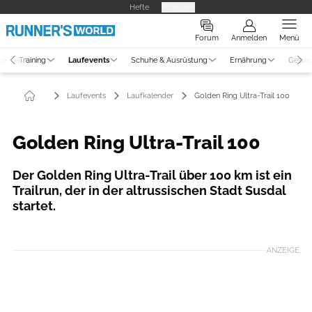
Hefte
Produkte
Forum
Anmelden
Menü
ne
Training
Laufevents
Schuhe & Ausrüstung
Ernährung
Gesun
Laufevents
Laufkalender
Golden Ring Ultra-Trail 100
Golden Ring Ultra-Trail 100
Der Golden Ring Ultra-Trail über 100 km ist ein
Trailrun, der in der altrussischen Stadt Susdal
startet.
Foto: © Golden Ring Ultra-Trail®
ANZEIGE