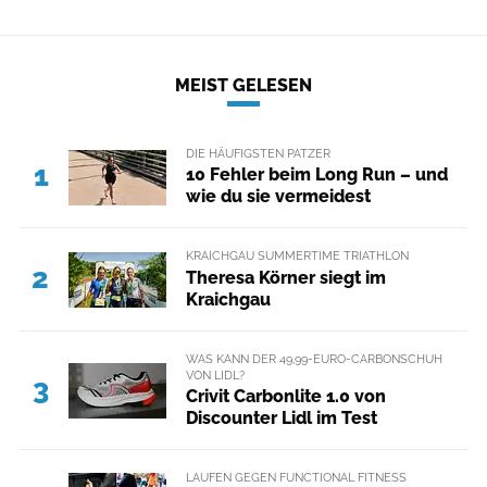
MEIST GELESEN
DIE HÄUFIGSTEN PATZER
1
10 Fehler beim Long Run – und
wie du sie vermeidest
KRAICHGAU SUMMERTIME TRIATHLON
2
Theresa Körner siegt im
Kraichgau
WAS KANN DER 49,99-EURO-CARBONSCHUH
VON LIDL?
3
Crivit Carbonlite 1.0 von
Discounter Lidl im Test
LAUFEN GEGEN FUNCTIONAL FITNESS