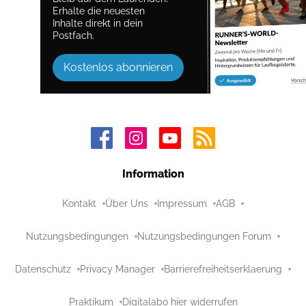
Erhalte die neuesten
Inhalte direkt in dein
Postfach.
Kostenlos abonnieren
Information
Kontakt
Über Uns
Impressum
AGB
Nutzungsbedingungen
Nutzungsbedingungen Forum
Datenschutz
Privacy Manager
Barrierefreiheitserklaerung
Praktikum
Digitalabo hier widerrufen