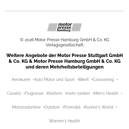
©
2026
Motor Presse Hamburg GmbH & Co. KG
Verlagsgesellschaft
Weitere Angebote der Motor Presse Stuttgart GmbH
& Co. KG & Motor Presse Hamburg GmbH & Co. KG
und deren Mehrheitsbeteiligungen
Aerokurier
Auto Motor und Sport
BikeX
Caravaning
Cavallo
Flugrevue
Klettern
mehr-tanken
Men's Health
Motorradonline
Outdoor
Promobil
Runner's World
Women's Health