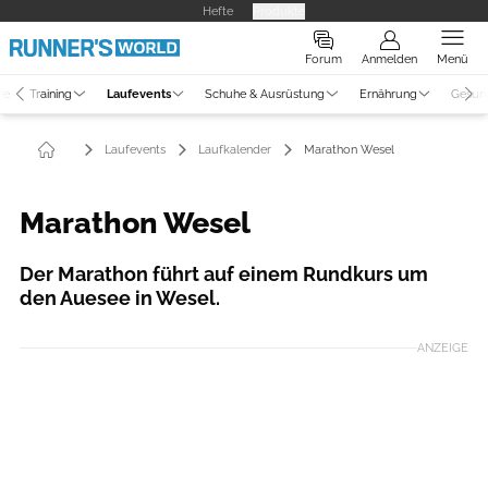
Hefte
Produkte
Forum
Anmelden
Menü
ne
Training
Laufevents
Schuhe & Ausrüstung
Ernährung
Gesun
Laufevents
Laufkalender
Marathon Wesel
Marathon Wesel
Der Marathon führt auf einem Rundkurs um
den Auesee in Wesel.
ANZEIGE