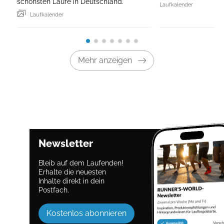
schönsten Läufe in Deutschland.
Laufkalender
Laufkalender
Mehr anzeigen
Newsletter
Bleib auf dem Laufenden!
Erhalte die neuesten
Inhalte direkt in dein
Postfach.
Kostenlos abonnieren