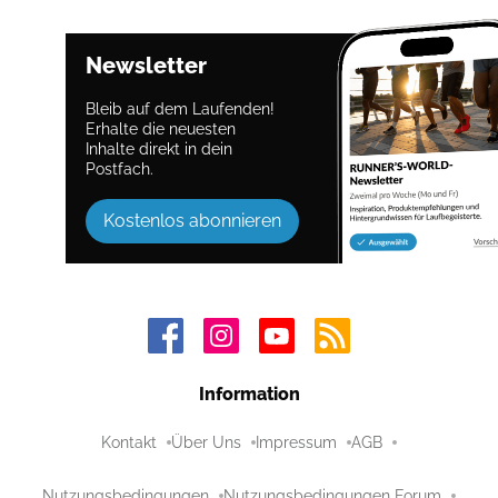
Newsletter
Bleib auf dem Laufenden!
Erhalte die neuesten
Inhalte direkt in dein
Postfach.
Kostenlos abonnieren
Information
Kontakt
Über Uns
Impressum
AGB
Nutzungsbedingungen
Nutzungsbedingungen Forum