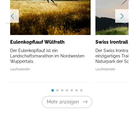
Eulenkopflauf Wülfrath
Swiss Irontrail V
Der Eulenkopflauf ist ein
Der Swiss Irontrail V
Landschaftsmarathon im Nordwesten
einzigartiges Traile
Wuppertals.
Naturpark der Schw
Laufkalender
Laufkalender
Mehr anzeigen