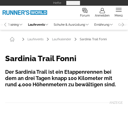
Hefte
Produkte
Forum
Anmelden
Menü
ne
Training
Laufevents
Schuhe & Ausrüstung
Ernährung
Gesun
Laufevents
Laufkalender
Sardinia Trail Fonni
Sardinia Trail Fonni
Der Sardinia Trail ist ein Etappenrennen bei
dem an drei Tagen knapp 100 Kilometer mit
rund 4.000 Höhenmetern zu bewältigen sind.
ANZEIGE