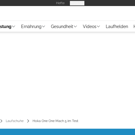
Hefte
Produkte
üstung
Ernährung
Gesundheit
Videos
Laufhelden
Laufschuhe
Hoka One One Mach 5 im Test