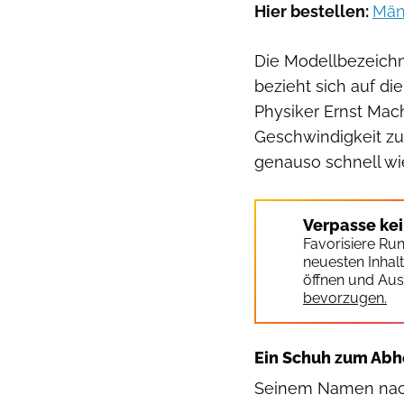
Hier bestellen:
Män
Die Modellbezeich
bezieht sich auf d
Physiker Ernst Mach
Geschwindigkeit zur
genauso schnell wie
Verpasse ke
Favorisiere Ru
neuesten Inhal
öffnen und Aus
bevorzugen.
Ein Schuh zum Ab
Seinem Namen nach