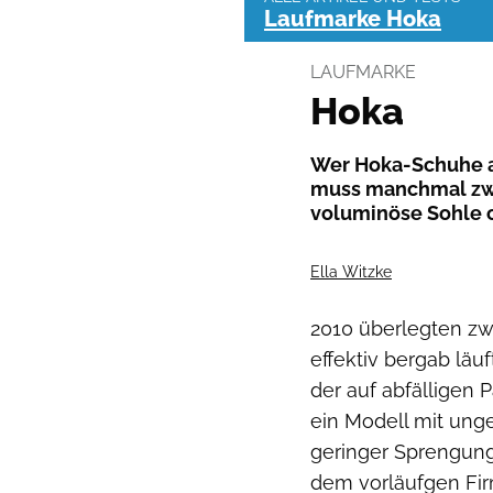
Laufmarke Hoka
LAUFMARKE
Hoka
Wer Hoka-Schuhe a
muss manchmal zwe
voluminöse Sohle o
Ella Witzke
2010 überlegten zwe
effektiv bergab läu
der auf abfälligen
ein Modell mit unge
geringer Sprengung
dem vorläufgen Fi