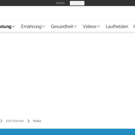
Hefte
Produkte
üstung
Ernährung
Gesundheit
Videos
Laufhelden
Alle Marken
Hoka