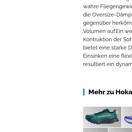
wahre Fliegengewic
die Oversize-Dämpfu
gegenüber herkömm
Volumen auf.Ein we
Kontruktion der Soh
bietet eine starke
Einsinken eine flex
resultiert ein dyna
Mehr zu Hok