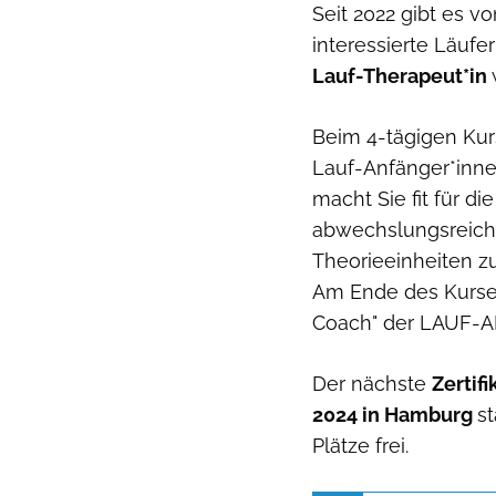
Seit 2022 gibt es v
interessierte Läufe
Lauf-Therapeut*in
Beim 4-tägigen Ku
Lauf-Anfänger*inne
macht Sie fit für d
abwechslungsreiche
Theorieeinheiten z
Am Ende des Kurses 
Coach" der LAUF-
Der nächste
Zertif
2024 in Hamburg
s
Plätze frei.