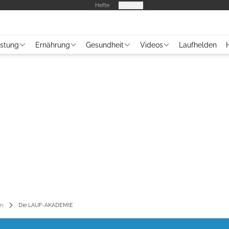
Hefte
Produkte
üstung
Ernährung
Gesundheit
Videos
Laufhelden
en
Die LAUF-AKADEMIE