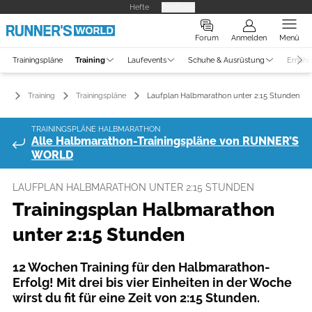
Hefte
Produkte
Forum
Anmelden
Menü
Trainingspläne
Training
Laufevents
Schuhe & Ausrüstung
Ernähr
Training
Trainingspläne
Laufplan Halbmarathon unter 2:15 Stunden
TRAININGSPLÄNE HALBMARATHON
Alle Halbmarathon-Trainingspläne von RUNNER’S
WORLD
LAUFPLAN HALBMARATHON UNTER 2:15 STUNDEN
Trainingsplan Halbmarathon
unter 2:15 Stunden
12 Wochen Training für den Halbmarathon-
Erfolg! Mit drei bis vier Einheiten in der Woche
wirst du fit für eine Zeit von 2:15 Stunden.