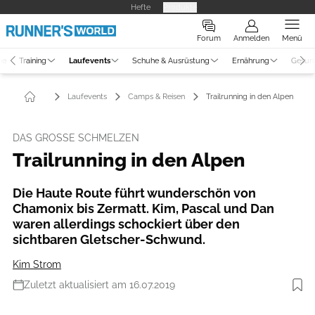
Hefte
Produkte
Forum
Anmelden
Menü
ne
Training
Laufevents
Schuhe & Ausrüstung
Ernährung
Gesun
Laufevents
Camps & Reisen
Trailrunning in den Alpen
DAS GROSSE SCHMELZEN
Trailrunning in den Alpen
Die Haute Route führt wunderschön von
Chamonix bis ­Zermatt. Kim, Pascal und Dan
waren allerdings schockiert über den
sichtbaren Gletscher-Schwund.
Kim Strom
Zuletzt aktualisiert am 16.07.2019
Foto: iStockphoto