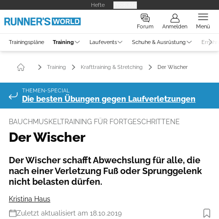
Hefte
Produkte
Forum
Anmelden
Menü
Trainingspläne
Training
Laufevents
Schuhe & Ausrüstung
Ernähr
Training
Krafttraining & Stretching
Der Wischer
THEMEN-SPECIAL
Die besten Übungen gegen Laufverletzungen
BAUCHMUSKELTRAINING FÜR FORTGESCHRITTENE
Der Wischer
Der Wischer schafft Abwechslung für alle, die
nach einer Verletzung Fuß oder Sprunggelenk
nicht belasten dürfen.
Kristina Haus
Zuletzt aktualisiert am 18.10.2019
Foto: Henning Heide