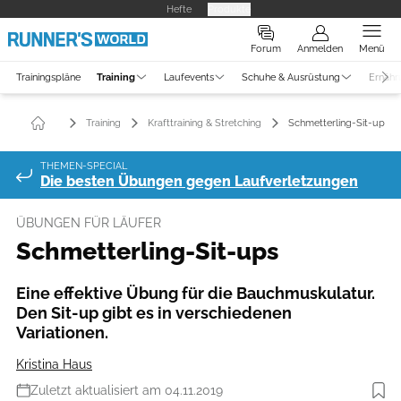
Hefte
Produkte
Forum
Anmelden
Menü
Trainingspläne
Training
Laufevents
Schuhe & Ausrüstung
Ernähr
Training
Krafttraining & Stretching
Schmetterling-Sit-ups
THEMEN-SPECIAL
Die besten Übungen gegen Laufverletzungen
ÜBUNGEN FÜR LÄUFER
Schmetterling-Sit-ups
Eine effektive Übung für die Bauchmuskulatur.
Den Sit-up gibt es in verschiedenen
Variationen.
Kristina Haus
Zuletzt aktualisiert am 04.11.2019
Foto: Henning Heide